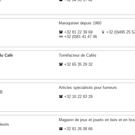
Maroquinier depuis 1960
+32 81 22 39 69
+32 (0)495 25 5
+32 (0)81 41 47 46
du Café
Torréfacteur de Cafés
+32 65 35 29 32
Articles spécialisés pour fumeurs
8B
+32 10 22 83 29
Magasin de jeux et jouets en bois et en tis
euris
+32 81 26 08 66