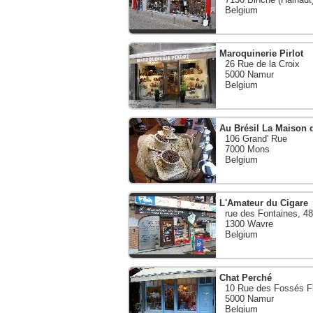
Belgium
Maroquinerie Pirlot
26 Rue de la Croix
5000 Namur
Belgium
Au Brésil La Maison 
106 Grand' Rue
7000 Mons
Belgium
L'Amateur du Cigare
rue des Fontaines, 4
1300 Wavre
Belgium
Chat Perché
10 Rue des Fossés Fl
5000 Namur
Belgium