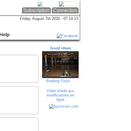
Subscription
Connection
Friday, August 7th 2026 - 07:14:13
Help
Good ideas
Good ideas
Goo
Bowling Flash ...
A Côté de Ch...
Mieux-P
Vidéo d'aide aux
modifications en
ligne