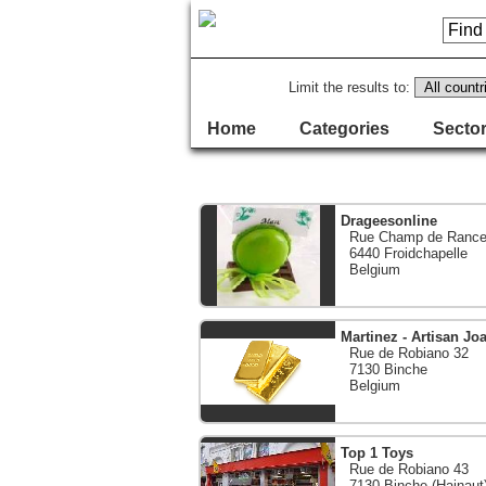
Limit the results to:
Home
Categories
Sector
Drageesonline
Rue Champ de Rance
6440 Froidchapelle
Belgium
Martinez - Artisan Joai
Rue de Robiano 32
7130 Binche
Belgium
Top 1 Toys
Rue de Robiano 43
7130 Binche (Hainaut