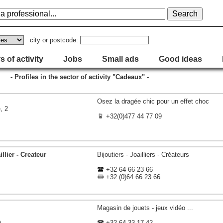
city or postcode:
s of activity
Jobs
Small ads
Good ideas
- Profiles in the sector of activity "Cadeaux" -
Osez la dragée chic pour un effet choc
, 2
+32(0)477 44 77 09
llier - Createur
Bijoutiers - Joailliers - Créateurs
+32 64 66 23 66
+32 (0)64 66 23 66
Magasin de jouets - jeux vidéo ...
)
+32 64 33 17 42